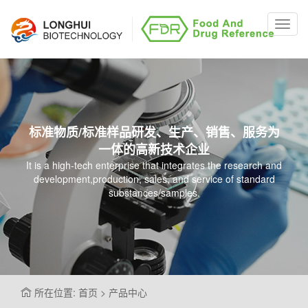
Toggl
navig
标准物质/标准样品研发、生产、销售、服务为
一体的高新技术企业
It is a high-tech enterprise that integrates the research and
development,production, sales, and service of standard
substances/samples.
所在位置: 首页 > 产品中心