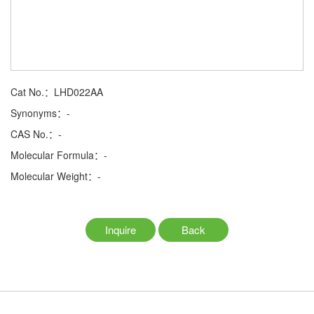
Cat No.：LHD022AA
Synonyms：-
CAS No.：-
Molecular Formula：-
Molecular Weight：-
Inquire
Back