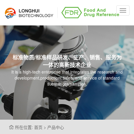
Toggl
navig
标准物质/标准样品研发、生产、销售、服务为
一体的高新技术企业
It is a high-tech enterprise that integrates the research and
development,production, sales, and service of standard
substances/samples.
所在位置: 首页 > 产品中心