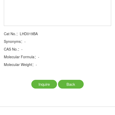
Cat No.：LHD019BA
Synonyms：-
CAS No.：-
Molecular Formula：-
Molecular Weight：-
Inquire
Back