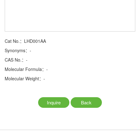
Cat No.：LHD001AA
Synonyms：-
CAS No.：-
Molecular Formula：-
Molecular Weight：-
Inquire
Back