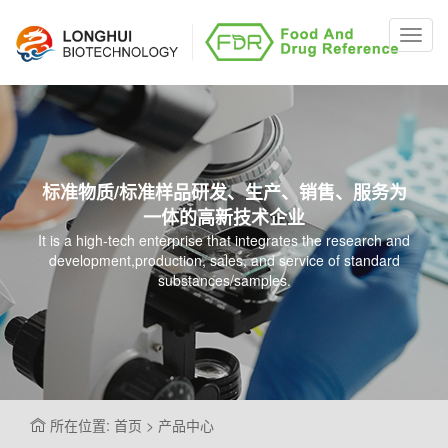
Toggl
navig
标准物质/标准样品研发、生产、销售、服务为
一体的高新技术企业
It is a high-tech enterprise that integrates the research and
development,production, sales, and service of standard
substances/samples.
所在位置: 首页 > 产品中心