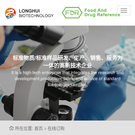
Toggl
navig
标准物质/标准样品研发、生产、销售、服务为
一体的高新技术企业
It is a high-tech enterprise that integrates the research and
development,production, sales, and service of standard
substances/samples.
所在位置: 首页 > 在线订购