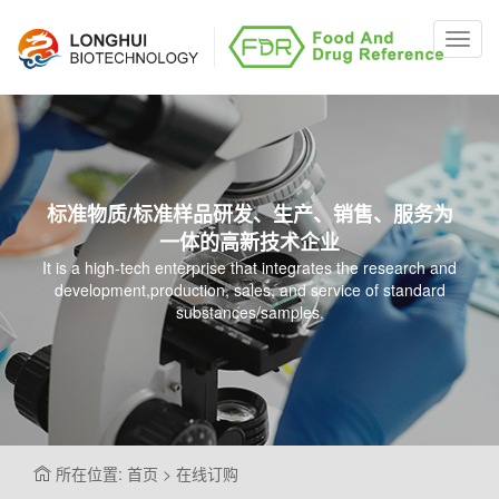
Toggl
navig
标准物质/标准样品研发、生产、销售、服务为
一体的高新技术企业
It is a high-tech enterprise that integrates the research and
development,production, sales, and service of standard
substances/samples.
所在位置: 首页 > 在线订购