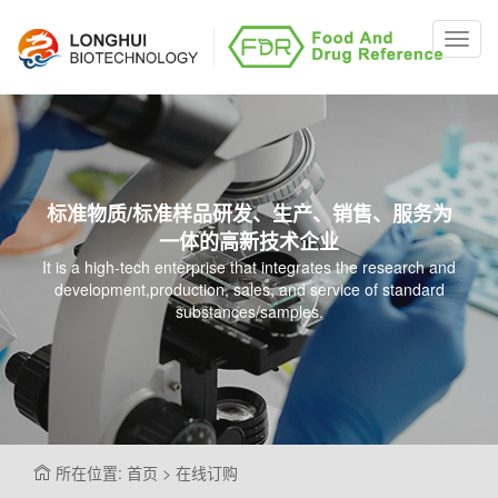
Toggl
navig
标准物质/标准样品研发、生产、销售、服务为
一体的高新技术企业
It is a high-tech enterprise that integrates the research and
development,production, sales, and service of standard
substances/samples.
所在位置: 首页 > 在线订购