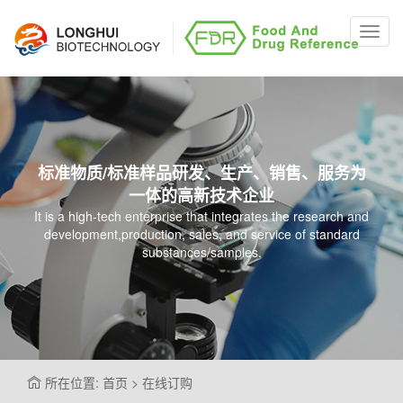
Toggl
navig
标准物质/标准样品研发、生产、销售、服务为
一体的高新技术企业
It is a high-tech enterprise that integrates the research and
development,production, sales, and service of standard
substances/samples.
所在位置: 首页 > 在线订购