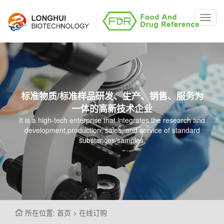
Toggl
navig
标准物质/标准样品研发、生产、销售、服务为
一体的高新技术企业
It is a high-tech enterprise that integrates the research and
development,production, sales, and service of standard
substances/samples.
所在位置: 首页 > 在线订购