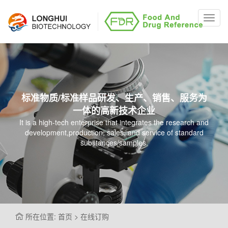
Toggl
navig
标准物质/标准样品研发、生产、销售、服务为
一体的高新技术企业
It is a high-tech enterprise that integrates the research and
development,production, sales, and service of standard
substances/samples.
所在位置: 首页 > 在线订购