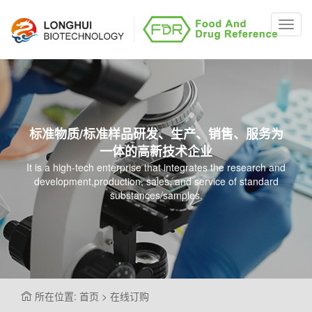
Toggl
navig
标准物质/标准样品研发、生产、销售、服务为
一体的高新技术企业
It is a high-tech enterprise that integrates the research and
development,production, sales, and service of standard
substances/samples.
所在位置: 首页 > 在线订购