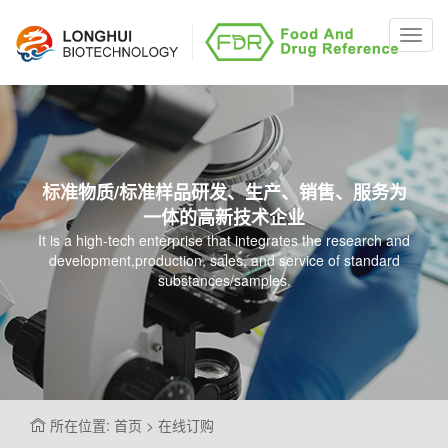
Toggl
navig
标准物质/标准样品研发、生产、销售、服务为
一体的高新技术企业
It is a high-tech enterprise that integrates the research and
development,production, sales, and service of standard
substances/samples.
所在位置: 首页 > 在线订购