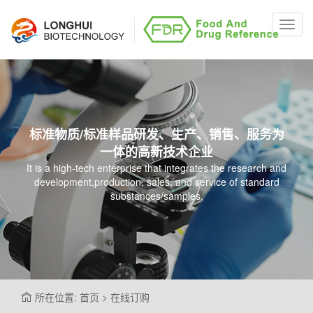
Toggl
navig
标准物质/标准样品研发、生产、销售、服务为
一体的高新技术企业
It is a high-tech enterprise that integrates the research and
development,production, sales, and service of standard
substances/samples.
所在位置: 首页 > 在线订购