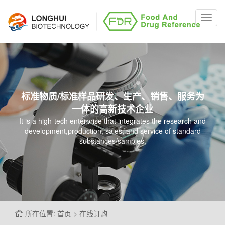
Toggl
navig
标准物质/标准样品研发、生产、销售、服务为
一体的高新技术企业
It is a high-tech enterprise that integrates the research and
development,production, sales, and service of standard
substances/samples.
所在位置: 首页 > 在线订购