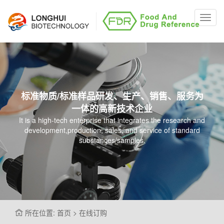
Toggl
navig
标准物质/标准样品研发、生产、销售、服务为
一体的高新技术企业
It is a high-tech enterprise that integrates the research and
development,production, sales, and service of standard
substances/samples.
所在位置: 首页 > 在线订购